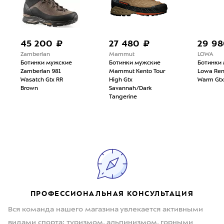
45 200 ₽
27 480 ₽
29 98
Zamberlan
Mammut
LOWA
Ботинки мужские
Ботинки мужские
Ботинки
Zamberlan 981
Mammut Kento Tour
Lowa Re
Wasatch Gtx RR
High Gtx
Warm Gtx
Brown
Savannah/Dark
Tangerine
ПРОФЕССИОНАЛЬНАЯ КОНСУЛЬТАЦИЯ
Вся команда нашего магазина увлекается активными
видами спорта: туризмом, альпинизмом, горными