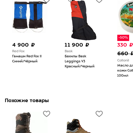
-50%
4 900 ₽
11 900 ₽
330 
Red Fox
Bask
660 
Гамаши Red Fox II
Бахилы Bask
Collonil
Синий/Чёрный
Leggings V3
Масло дл
Красный/Черный
кожи Collo
100мл
Похожие товары