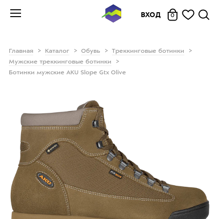
ВХОД
0
Главная
Каталог
Обувь
Треккинговые ботинки
Мужские треккинговые ботинки
Ботинки мужские AKU Slope Gtx Olive