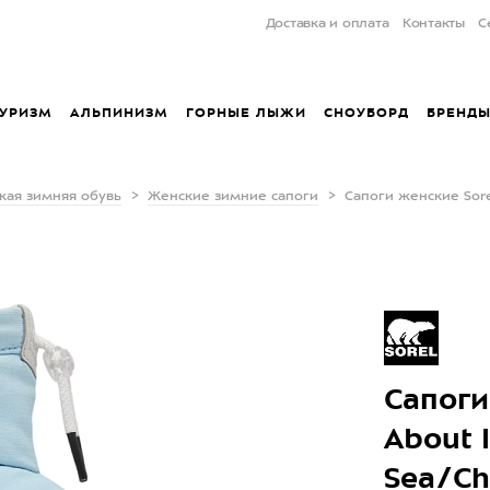
Доставка и оплата
Контакты
С
УРИЗМ
АЛЬПИНИЗМ
ГОРНЫЕ ЛЫЖИ
СНОУБОРД
БРЕНД
кая зимняя обувь
Женские зимние сапоги
Cапоги женские Sorel
Cапоги
About I
Sea/Ch