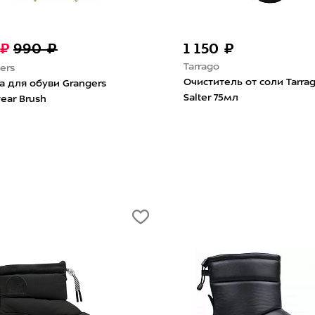
-80%
₽
120 ₽
600 ₽
UYN
arrago Sneakers для
Шнурки UYN Fast Lace Syst
 подошв кроссовок