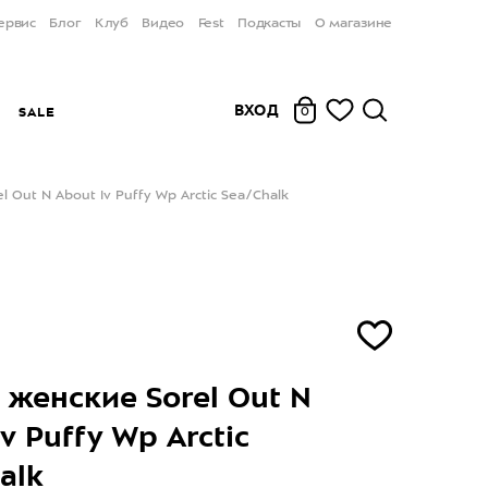
ервис
Блог
Клуб
Видео
Fest
Подкасты
О магазине
ВХОД
Ы
SALE
0
 Out N About Iv Puffy Wp Arctic Sea/Chalk
 женские Sorel Out N
v Puffy Wp Arctic
alk