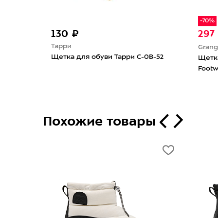
1 150 ₽
400 
Tarrago
Tarrago
Очиститель от соли Tarrago De
Щетка T
Salter 75мл
чистки
Похожие товары