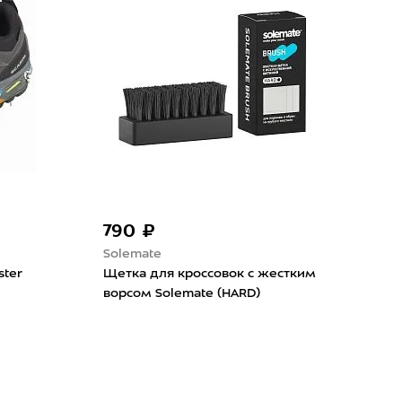
-20%
50 ₽
480 ₽
600 ₽
ago
Hanwag
титель от соли Tarrago De
Шнурки Hanwag 120см R
er 75мл