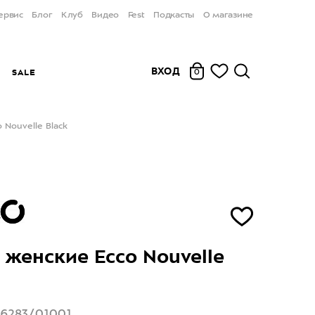
ервис
Блог
Клуб
Видео
Fest
Подкасты
О магазине
ВХОД
Ы
SALE
0
 Nouvelle Black
 женские Ecco Nouvelle
16283/01001