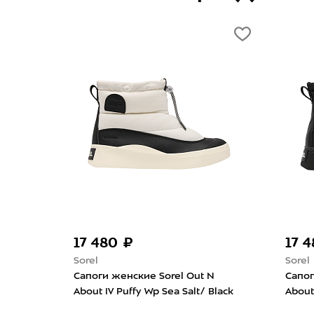
-50%
-50%
6 995 ₽
13 990 ₽
6 995 ₽
The North Face
The North F
Сапоги женские The North Face
Сапоги жен
Thermoball Lace Up WP Almond
Thermoball 
Butter/Tnf Black
White/Silve