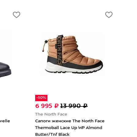
-50%
-50%
6 995 ₽
13 990 ₽
6 995 
The North Face
The North
Сапоги женские The North Face
Сапоги же
lk
Thermoball Lace Up Wp TNF
Thermobal
Black/Gardenia White
Grey/Whit