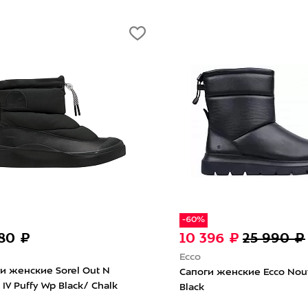
-50%
13 990 ₽
10 990 ₽
21 980 ₽
ace
Sorel
ские The North Face
Cапоги женские Sorel Out N
Lace Up WP Gardenia
About Iv Puffy Wp Arctic Sea/Cha
r Grey