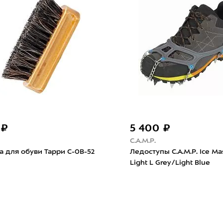
250 ₽
1 1
Cord
Tarr
o для
Шнурки Cord 200см Khaki
Очис
Salt