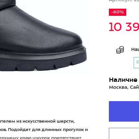
-60%
10 3
На
Г
Наличие 
Москва, Сай
ителем из искусственной шерсти,
ов. Подойдет для длинных прогулок и
верхнему краю шнурок препятствует