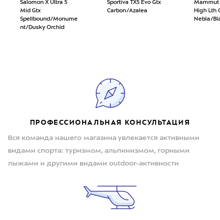
Salomon X Ultra 5
Sportiva TX5 Evo Gtx
Mammut D
Mid Gtx
Carbon/Azalea
High Lth 
Spellbound/Monume
Nebla/Bl
nt/Dusky Orchid
ПРОФЕССИОНАЛЬНАЯ КОНСУЛЬТАЦИЯ
Вся команда нашего магазина увлекается активными
видами спорта: туризмом, альпинизмом, горными
лыжами и другими видами outdoor-активности