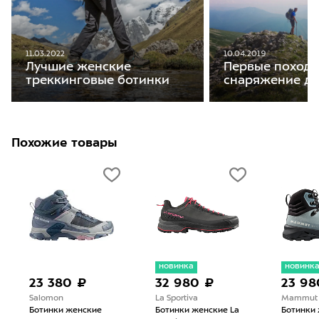
11.03.2022
10.04.2019
Лучшие женские
Первые походы
треккинговые ботинки
снаряжение дл
Похожие товары
новинка
новинк
23 380 ₽
32 980 ₽
23 98
Salomon
La Sportiva
Mammut
Ботинки женские
Ботинки женские La
Ботинки