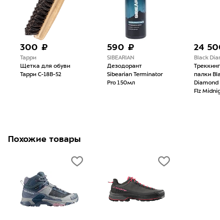
300 ₽
590 ₽
24 50
Тарри
SIBEARIAN
Black Di
Щетка для обуви
Дезодорант
Треккин
Тарри С-18В-52
Sibearian Terminator
палки Bl
Pro 150мл
Diamond T
Flz Midni
Похожие товары