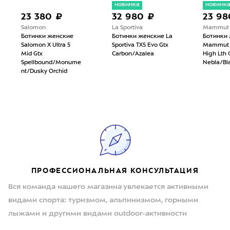
новинка
новинк
23 380 ₽
32 980 ₽
23 98
Salomon
La Sportiva
Mammut
Ботинки женские
Ботинки женские La
Ботинки
Salomon X Ultra 5
Sportiva TX5 Evo Gtx
Mammut D
Mid Gtx
Carbon/Azalea
High Lth 
Spellbound/Monume
Nebla/Bl
nt/Dusky Orchid
ПРОФЕССИОНАЛЬНАЯ КОНСУЛЬТАЦИЯ
Вся команда нашего магазина увлекается активными
видами спорта: туризмом, альпинизмом, горными
лыжами и другими видами outdoor-активности