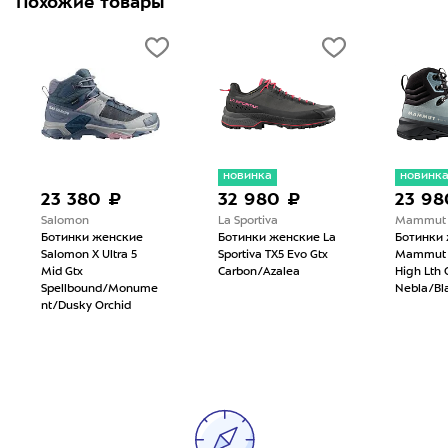
Похожие товары
новинка
новинк
23 380 ₽
32 980 ₽
23 98
Salomon
La Sportiva
Mammut
Ботинки женские
Ботинки женские La
Ботинки
Salomon X Ultra 5
Sportiva TX5 Evo Gtx
Mammut D
Mid Gtx
Carbon/Azalea
High Lth 
Spellbound/Monume
Nebla/Bl
nt/Dusky Orchid