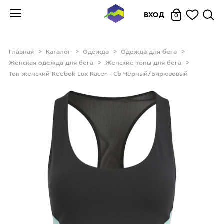
ВХОД
0
Главная
Каталог
Одежда
Одежда для бега
Женская одежда для бега
Женские топы для бега
Топ женский Reebok Lux Racer - Cb Чёрный/Бирюзовый