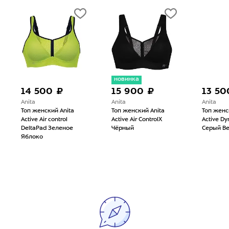
новинка
14 500 ₽
15 900 ₽
13 50
Anita
Anita
Anita
Топ женский Anita
Топ женский Anita
Топ женс
Active Air control
Active Air ControlX
Active Dy
DeltaPad Зеленое
Чёрный
Серый В
Яблоко