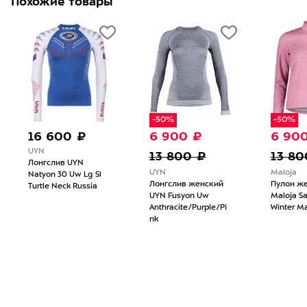
Похожие товары
-50%
-50%
16 600 ₽
6 900 ₽
6 90
UYN
13 800 ₽
13 80
Лонгслив UYN
UYN
Maloja
Natyon 30 Uw Lg Sl
Лонгслив женский
Пулон ж
Turtle Neck Russia
UYN Fusyon Uw
Maloja 
Anthracite/Purple/Pi
Winter M
nk