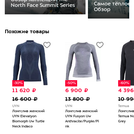
Самое тёплое 
North Face Summit Series
Обзор
Похожие товары
-30%
-50%
-60%
11 620 ₽
6 900 ₽
4 396
16 600 ₽
13 800 ₽
10 99
UYN
UYN
Ternua
Лонгслив женский
Лонгслив женский
Лонгсли
UYN Elevatyon
UYN Fusyon Uw
Ternua N
Biomorph Uw Turtle
Anthracite/Purple/Pi
Grey
Neck Indaco
nk