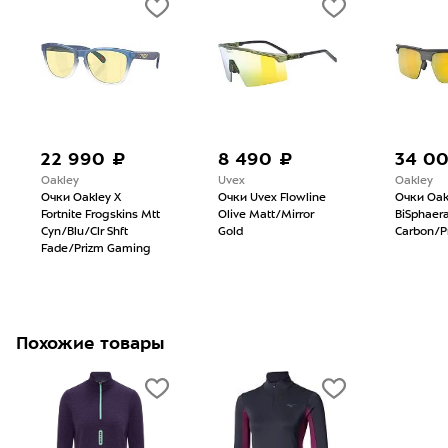
22 990 ₽
8 490 ₽
34 0
Oakley
Uvex
Oakley
Очки Oakley X
Очки Uvex Flowline
Очки Oak
Fortnite Frogskins Mtt
Olive Matt/Mirror
BiSphaer
Cyn/Blu/Clr Shft
Gold
Carbon/Pr
Fade/Prizm Gaming
Похожие товары