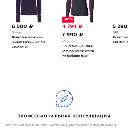
-40%
6 500 ₽
4 794 ₽
5 290
Bivium
GRI
7 990 ₽
Лонгслив женский
Лонгсли
Mizuno
Bivium Разминка 2.0
GRI Весн
Лонгслив женский
Сливовый
Mizuno Active Warm
Hz Baritone Blue
ПРОФЕССИОНАЛЬНАЯ КОНСУЛЬТАЦИЯ
Вся команда нашего магазина увлекается активными