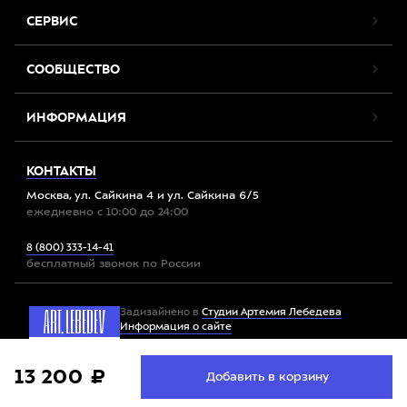
СЕРВИС
СООБЩЕСТВО
ИНФОРМАЦИЯ
КОНТАКТЫ
Москва, ул. Сайкина 4 и ул. Сайкина 6/5
ежедневно с 10:00 до 24:00
8 (800) 333-14-41
бесплатный звонок по России
Задизайнено в
Студии Артемия Лебедева
Информация о сайте
Мы используем файлы cookie. Продолжив работу с
13 200 ₽
Принять
Добавить в корзину
Все права защищены. 2012-2026 © Спорт-Марафон
сайтом, вы соглашаетесь с
условиями использования
файлов cookie