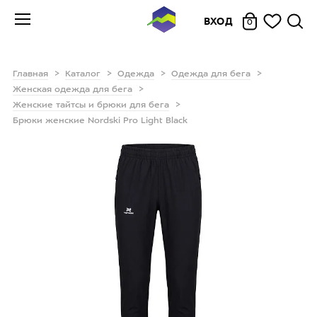
ВХОД
0
Главная
Каталог
Одежда
Одежда для бега
Женская одежда для бега
Женские тайтсы и брюки для бега
Брюки женские Nordski Pro Light Black