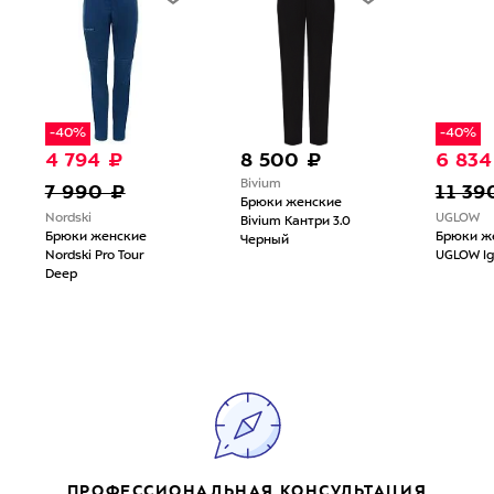
-40%
-40%
4 794 ₽
8 500 ₽
6 834
Bivium
7 990 ₽
11 39
Брюки женские
Nordski
UGLOW
Bivium Кантри 3.0
Брюки женские
Брюки ж
Черный
Nordski Pro Tour
UGLOW Ig
Deep
ПРОФЕССИОНАЛЬНАЯ КОНСУЛЬТАЦИЯ