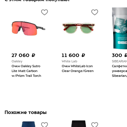
27 060 ₽
11 600 ₽
300 
Oakley
White Lab
SIBEARIA
Очки Oakley Sutro
Очки WhiteLab Icon
Салфетк
Lite Matt Carbon
Clear Orange/Green
универс
w/Prizm Trail Torch
Sibearian
Похожие товары