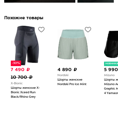
Похожие товары
-30%
новинк
7 490 ₽
4 890 ₽
5 990
Nordski
Mizuno
10 700 ₽
Шорты женские
Шорты ж
X-Bionic
Nordski Pro Ice Mint
Mizuno Ac
Шорты женские X-
Graphic M
Bionic Xceed Run
4 Yamaor
Black/Rhino Grey