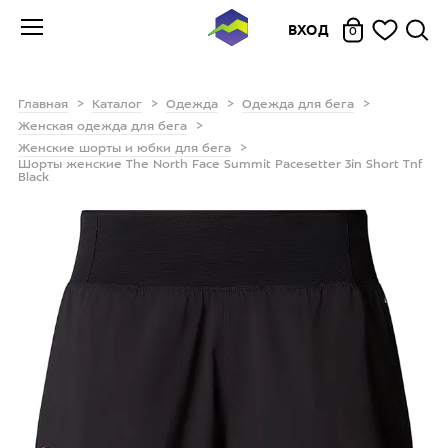
ВХОД
0
Главная
Каталог
Одежда
Одежда для бега
Женская одежда для бега
Женские шорты и юбки для бега
Шорты женские The North Face Summit Pacesetter 3in Short Tnf
Black