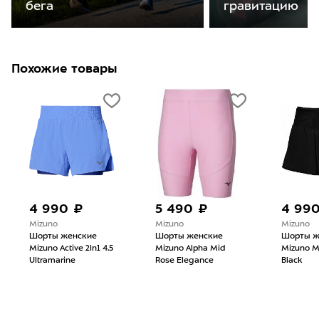
бега
гравитацию
Похожие товары
4 990 ₽
5 490 ₽
4 99
Mizuno
Mizuno
Mizuno
Шорты женские
Шорты женские
Шорты ж
Mizuno Active 2In1 4.5
Mizuno Alpha Mid
Mizuno Mu
Ultramarine
Rose Elegance
Black