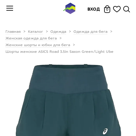
ВХОД
0
Главная
Каталог
Одежда
Одежда для бега
Женская одежда для бега
Женские шорты и юбки для бега
Шорты женские ASICS Road 3.5in Saxon Green/Light Ube