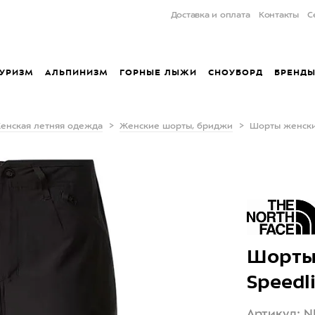
Доставка и оплата
Контакты
С
УРИЗМ
АЛЬПИНИЗМ
ГОРНЫЕ ЛЫЖИ
СНОУБОРД
БРЕНД
енская летняя одежда
Женские шорты, бриджи
Шорты женские 
Шорты 
Speedli
Артикул: 