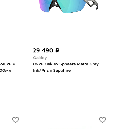
29 490 ₽
8 
Oakley
Mou
мошки и
Очки Oakley Sphaera Matte Grey
Лон
100мл
Ink/Prizm Sapphire
Equ
Butt