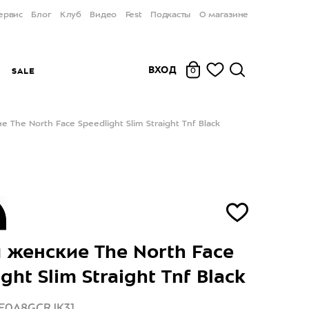
ервис
Блог
Клуб
Видео
Fest
Подкасты
О магазине
ВХОД
Ы
SALE
0
The North Face Speedlight Slim Straight Tnf Black
женские The North Face
ght Slim Straight Tnf Black
NF0A8GCRJK31