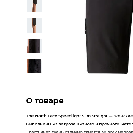
О товаре
The North Face Speedlight Slim Straight — женск
Выполнены из ветрозащитного и прочного мате
Эластичная ткань отлично тянется во всех напр