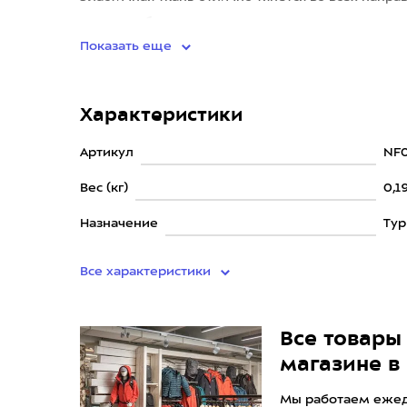
время любых активнос
Показать еще
Характеристики
Артикул
NF
Вес (кг)
0,1
Назначение
Ту
Все характеристики
Все товары 
магазине в
Мы работаем ежедн