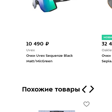
нов
10 490 ₽
32 
Uvex
Oakle
olished
Очки Uvex Sequenze Black
Очки 
Matt/Mir.Green
Sepia
Похожие товары