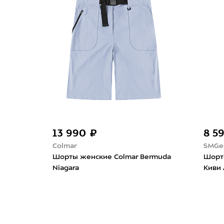
13 990 ₽
8 5
Colmar
SMGe
e+Ice
Шорты женские Colmar Bermuda
Шорт
Niagara
Киви 