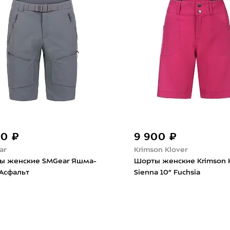
90 ₽
9 900 ₽
ar
Krimson Klover
ы женские SMGear Яшма-
Шорты женские Krimson K
Асфальт
Sienna 10” Fuchsia