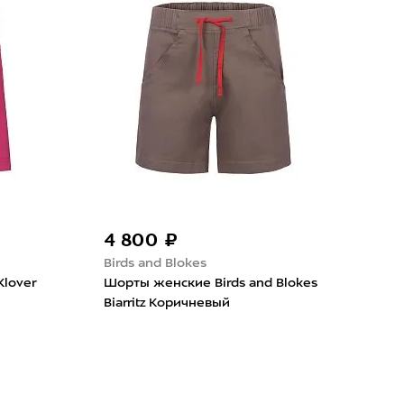
-50
4 800 ₽
7 
Birds and Blokes
Nor
lover
Шорты женские Birds and Blokes
Шор
Biarritz Коричневый
Flex