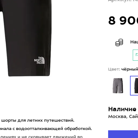
8 90
На
Г
Цвет:
чёрны
Наличие 
Москва, Сай
ие шорты для летних путешествий.
риала с водоотталкивающей обработкой.
авлениях и не сковывает движений во