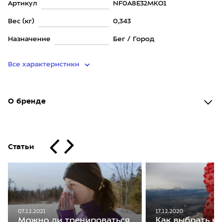
Артикул
NF0A8E32MKO1
Вес (кг)
0,343
Назначение
Бег / Город
Все характеристики
О бренде
Статьи
07.12.2021
17.12.2020
Можно ли тренироваться
Как выбрать к