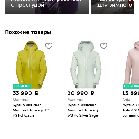
с простудой
для зимнего б
Похожие товары
новинка
новинк
33 990 ₽
20 990 ₽
13 89
Mammut
Mammut
Anta
Куртка женская
Куртка женская
Куртка ж
Mammut Aenergy TR
Mammut Aenergy
Anta 862
HS Hd Acacia
WB Hd Silver Sage
Luminanc