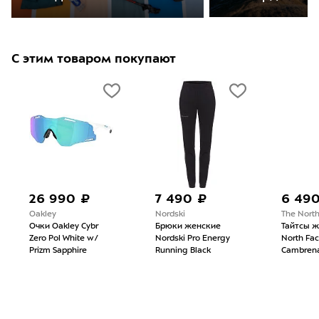
С этим товаром покупают
26 990 ₽
7 490 ₽
6 49
Oakley
Nordski
The Nort
Очки Oakley Cybr
Брюки женские
Тайтсы ж
Zero Pol White w/
Nordski Pro Energy
North Fa
Prizm Sapphire
Running Black
Cambrena