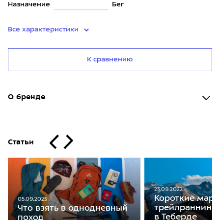
Назначение
Бег
Все характеристики
К сравнению
О бренде
Статьи
23.09.2022
Короткие мар
05.09.2025
трейлраннинга
Что взять в однодневный
в Теберде
поход