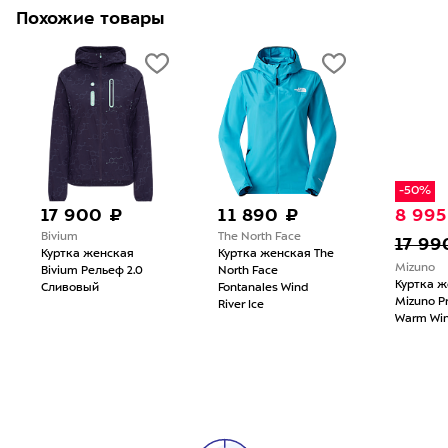
Похожие товары
-50%
17 900 ₽
11 890 ₽
8 995
Bivium
The North Face
17 99
Куртка женская
Куртка женская The
Mizuno
Bivium Рельеф 2.0
North Face
Куртка ж
Сливовый
Fontanales Wind
Mizuno P
River Ice
Warm Win