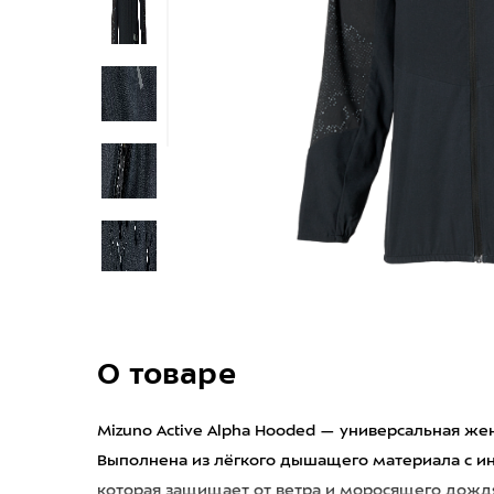
О товаре
Mizuno Active Alpha Hooded — универсальная ж
Выполнена из лёгкого дышащего материала с ин
которая защищает от ветра и моросящего дожд