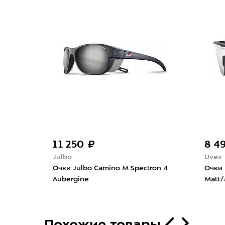
11 250 ₽
8 4
Julbo
Uvex
tte
Очки Julbo Camino M Spectron 4
Очки 
Aubergine
Matt/M
Похожие товары