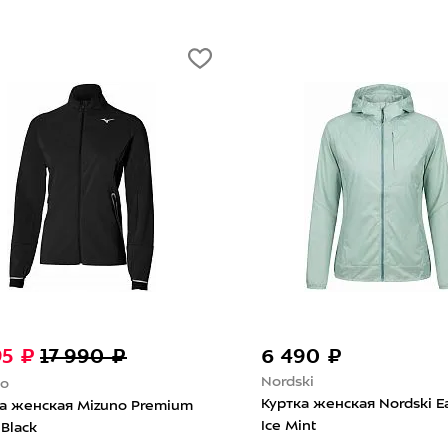
95 ₽
17 990 ₽
6 490 ₽
Nordski
no
Куртка женская Nordski E
а женская Mizuno Premium
Ice Mint
Black