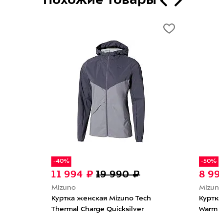
-40%
-50%
11 994 ₽
19 990 ₽
8 9
Mizuno
Mizu
.1 10K
Куртка женская Mizuno Tech
Куртк
Thermal Charge Quicksilver
Warm 