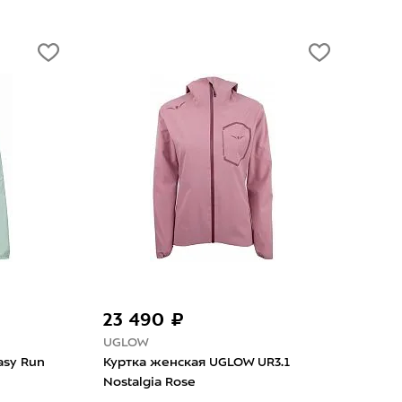
23 490 ₽
14
UGLOW
Asic
asy Run
Куртка женская UGLOW UR3.1
Кур
Nostalgia Rose
Pack