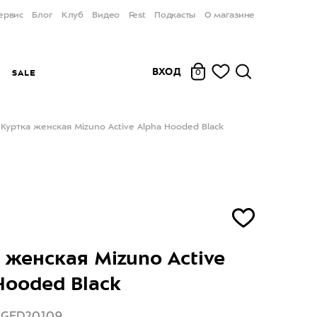
ервис
Блог
Клуб
Видео
Fest
Подкасты
О магазине
ВХОД
Ы
SALE
0
Куртка женская Mizuno Active Alpha Hooded Black
 женская Mizuno Active
Hooded Black
2GED20109