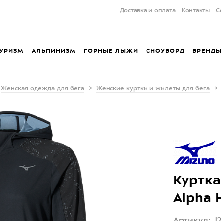
Доставка и оплата
Контакты
С
УРИЗМ
АЛЬПИНИЗМ
ГОРНЫЕ ЛЫЖИ
СНОУБОРД
БРЕНД
Женская одежда для бега
Женские куртки и жилеты для бега
Куртка
Alpha 
Артикул: J