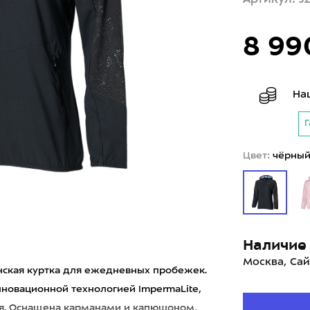
8 99
На
Г
Цвет:
чёрны
Наличие 
Москва, Сай
енская куртка для ежедневных пробежек.
новационной технологией ImpermaLite,
я. Оснащена карманами и капюшоном,