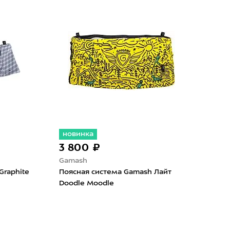
новинка
но
3 800 ₽
32
Gamash
Oak
Graphite
Поясная система Gamash Лайт
Очки
Doodle Moodle
Sepi