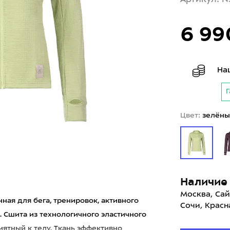
6 99
На
Г
Цвет:
зелёны
Наличие 
Москва, Сай
нная для бега, тренировок, активного
Сочи, Красн
. Сшита из технологичного эластичного
иятный к телу. Ткань эффективно