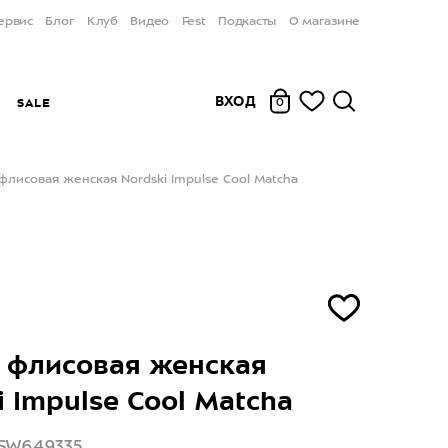
ервис
Блог
Клуб
Видео
Fest
Подкасты
О магазине
ВХОД
Ы
SALE
0
флисовая женская Nordski Impulse Cool Matcha
 флисовая женская
i Impulse Cool Matcha
NSW649335