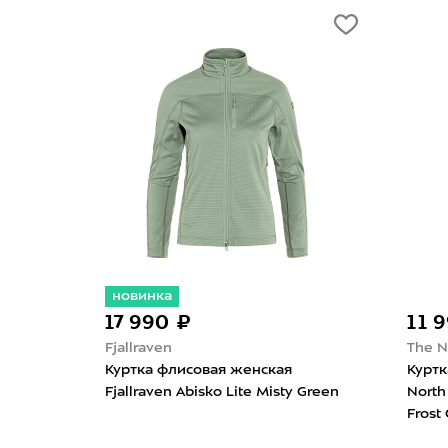
новинка
17 990 ₽
11 
Fjallraven
The N
Куртка флисовая женская
Куртк
ua
Fjallraven Abisko Lite Misty Green
North
Frost