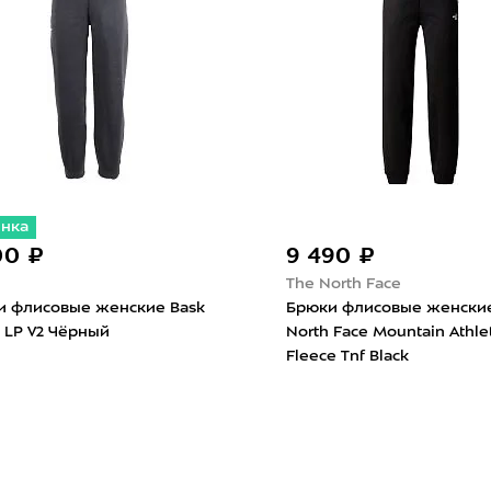
инка
00 ₽
9 490 ₽
The North Face
и флисовые женские Bask
Брюки флисовые женски
y LP V2 Чёрный
North Face Mountain Athlet
Fleece Tnf Black