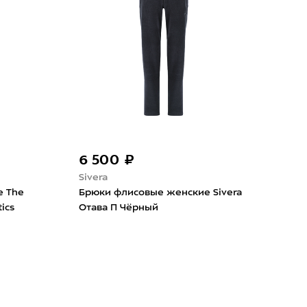
6 500 ₽
Sivera
е The
Брюки флисовые женские Sivera
ics
Отава П Чёрный