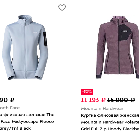
-30%
990 ₽
11 193 ₽
15 990 ₽
orth Face
Mountain Hardwear
а флисовая женская The
Куртка флисовая женская
 Face Mistyescape Fleece
Mountain Hardwear Polart
 Grey/Tnf Black
Grid Full Zip Hoody Blackb