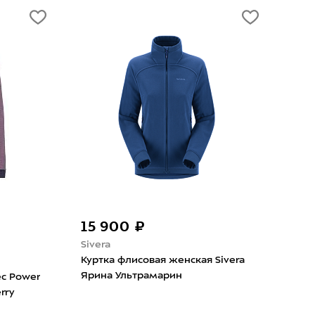
15 900 ₽
9 
Sivera
Sal
Куртка флисовая женская Sivera
Кур
Ярина Ультрамарин
Pue
ec Power
erry