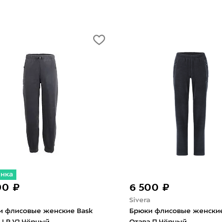
инка
00 ₽
6 500 ₽
Sivera
и флисовые женские Bask
Брюки флисовые женские