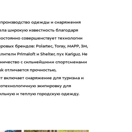
а производство одежды и снаряжения
рела широкую известность благодаря
постоянно совершенствует технологии
вых брендов: Polartec, Toray, MAPP, 3M,
тели Primaloft и Shelter, пух Kariguz. Не
дничество с сильнейшими спортсменами
k отличается прочностью,
т включает снаряжение для туризма и
окотехнологичную экипировку для
тильную и теплую городскую одежду.