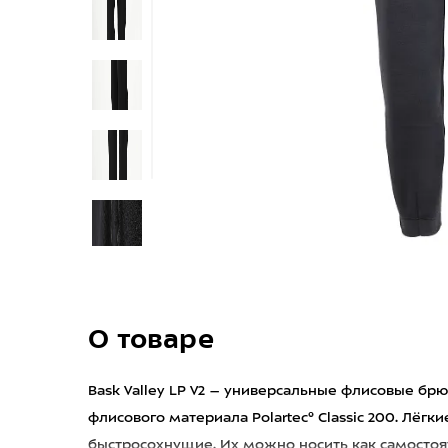
О товаре
Bask Valley LP V2 – универсальные флисовые бр
флисового материала Polartec® Classic 200. Лёгк
быстросохнущие. Их можно носить как самостоя