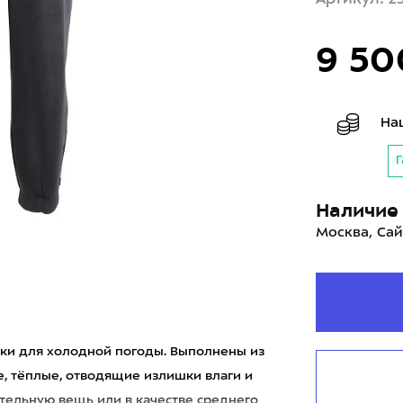
9 50
На
Г
Наличие 
Москва, Сай
юки для холодной погоды. Выполнены из
ие, тёплые, отводящие излишки влаги и
тельную вещь или в качестве среднего