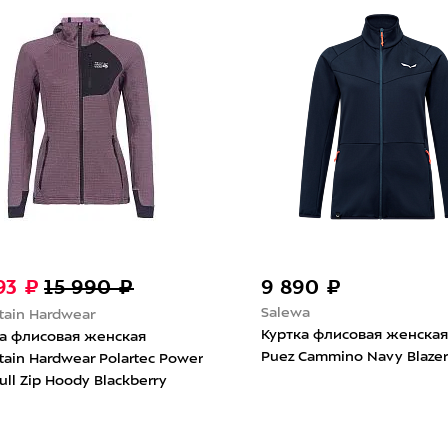
-50%
11 990 ₽
8 500 ₽
1
The North Face
Scott
Куртка флисовая женская The
Куртка флисов
North Face Mistyescape Fleece
Defined Tech D
Frost Grey/Tnf Black