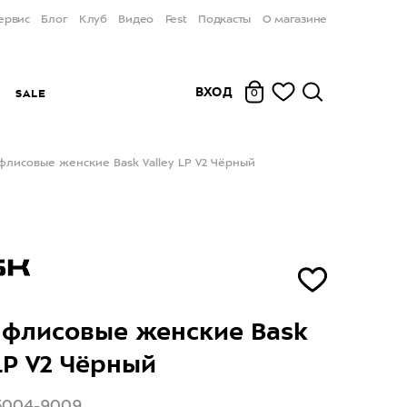
ервис
Блог
Клуб
Видео
Fest
Подкасты
О магазине
ВХОД
Ы
SALE
0
флисовые женские Bask Valley LP V2 Чёрный
флисовые женские Bask
 LP V2 Чёрный
25004-9009