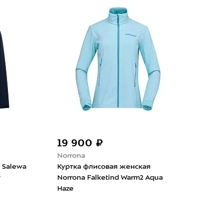
7 000 ₽
14 590 ₽
The North Face
Куртка флисовая женская The
ая женская Scott
North Face Polartec Powergrid
ark Blue/Metal Blue
Stormgap Asphalt Grey/Tnf Black