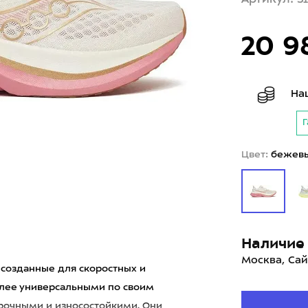
20 9
На
Г
Цвет:
бежев
Наличие 
Москва, Сай
, созданные для скоростных и
олее универсальными по своим
рочными и износостойкими. Они