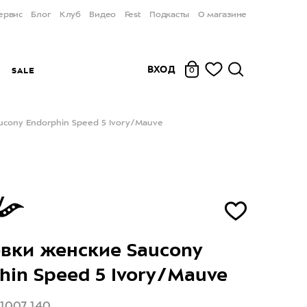
ервис
Блог
Клуб
Видео
Fest
Подкасты
О магазине
ВХОД
Ы
SALE
0
cony Endorphin Speed 5 Ivory/Mauve
вки женские Saucony
hin Speed 5 Ivory/Mauve
11007 140