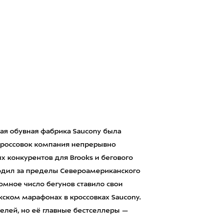
ая обувная фабрика Saucony была
 кроссовок компания непрерывно
ых конкурентов для Brooks и бегового
ходил за пределы Североамериканского
ромное число бегунов ставило свои
ском марафонах в кроссовках Saucony.
елей, но её главные бестселлеры —