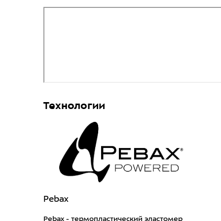
Технологии
Pebax
Pebax - термопластический эластомер