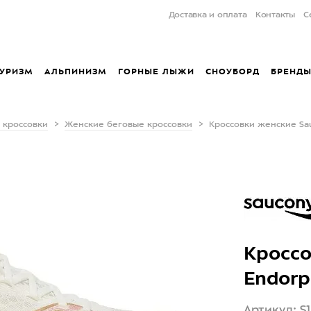
Доставка и оплата
Контакты
С
УРИЗМ
АЛЬПИНИЗМ
ГОРНЫЕ ЛЫЖИ
СНОУБОРД
БРЕНД
 кроссовки
Женские беговые кроссовки
Кроссовки женские Sau
Кроссо
Endorp
Артикул: S