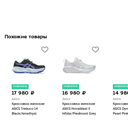
Похожие товары
новинка
новинка
новинк
17 980 ₽
16 980 ₽
14 98
Asics
Asics
Asics
Кроссовки женские
Кроссовки женские
Кроссов
ASICS Trabuco 14
ASICS Novablast 5
ASICS Dyn
Black/Amethyst
White/Piedmont Grey
Pearl Pin