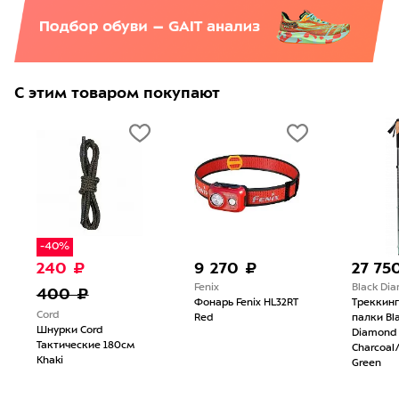
С этим товаром покупают
-40%
240 ₽
9 270 ₽
27 750
Fenix
Black Dia
400 ₽
Фонарь Fenix HL32RT
Треккинг
Cord
Red
палки Bla
Шнурки Cord
Diamond P
Тактические 180см
Charcoal/
Khaki
Green