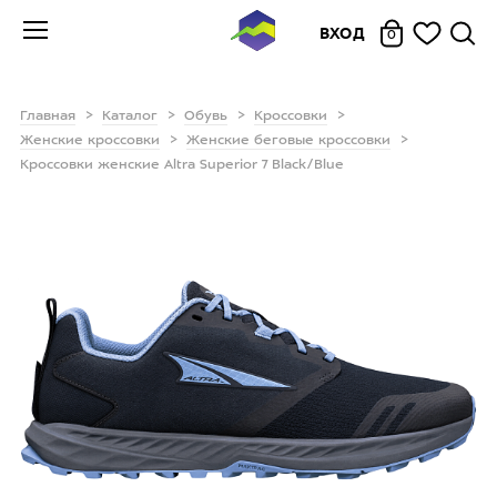
ВХОД
0
Главная
Каталог
Обувь
Кроссовки
Женские кроссовки
Женские беговые кроссовки
Кроссовки женские Altra Superior 7 Black/Blue