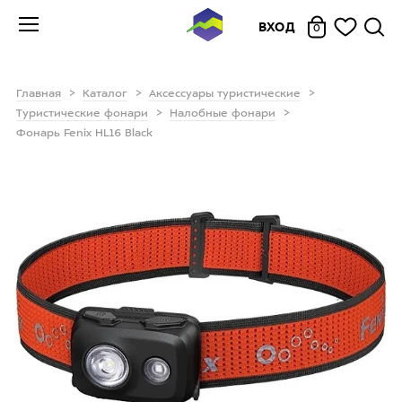
ВХОД
0
Главная
Каталог
Аксессуары туристические
Туристические фонари
Налобные фонари
Фонарь Fenix HL16 Black