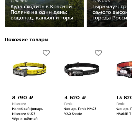
25.06.2026
15.05.2026
Куда сходить в Красной
Тырныауз: тро
Поляне на один день:
самого высоко
водопад, каньон и горы
города России
Похожие товары
8 790 ₽
4 620 ₽
13 82
Nitecore
Fenix
Fenix
Налобный фонарь
Фонарь Fenix HM23
Фонарь F
Nitecore NU27
V2.0 Shade
HM65R-T 
Чёрно-жёлтый