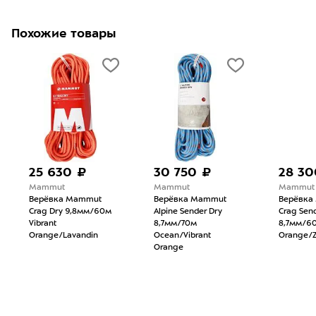
Похожие товары
25 630 ₽
30 750 ₽
28 30
Mammut
Mammut
Mammut
Верёвка Mammut
Верёвка Mammut
Верёвка
Crag Dry 9,8мм/60м
Alpine Sender Dry
Crag Sen
Vibrant
8,7мм/70м
8,7мм/60
Orange/Lavandin
Ocean/Vibrant
Orange/
Orange