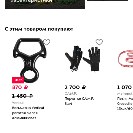
характеристики
С этим товаром покупают
-40%
870 ₽
2 700 ₽
1 070
C.A.M.P.
Mammut
1 450 ₽
Перчатки C.A.M.P.
Петля M
Vertical
Start
Crocodile
Восьмерка Vertical
13мм/60
рогатая малая
алюминиевая