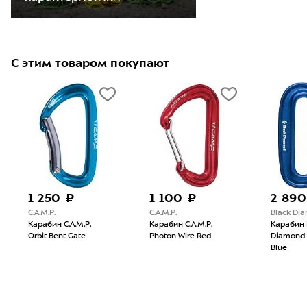
С этим товаром покупают
1 250 ₽
1 100 ₽
2 890
C.A.M.P.
C.A.M.P.
Black Di
Карабин C.A.M.P.
Карабин C.A.M.P.
Карабин 
Orbit Bent Gate
Photon Wire Red
Diamond 
Blue