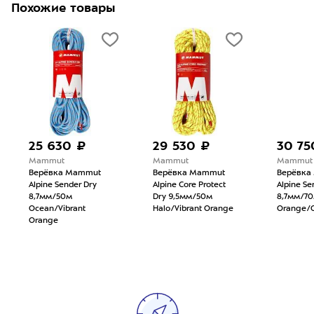
Похожие товары
25 630 ₽
29 530 ₽
30 75
Mammut
Mammut
Mammut
Верёвка Mammut
Верёвка Mammut
Верёвка
Alpine Sender Dry
Alpine Core Protect
Alpine Se
8,7мм/50м
Dry 9,5мм/50м
8,7мм/70
Ocean/Vibrant
Halo/Vibrant Orange
Orange/
Orange