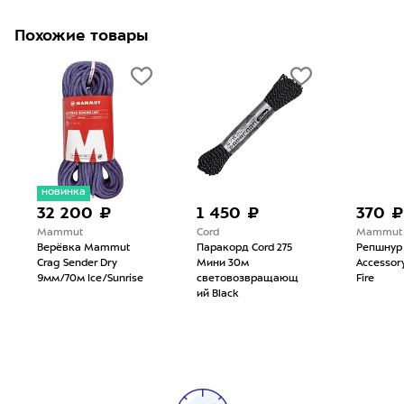
Похожие товары
новинка
32 200 ₽
1 450 ₽
370 ₽
Mammut
Cord
Mammut
Верёвка Mammut
Паракорд Cord 275
Репшнур
Crag Sender Dry
Мини 30м
Accessor
9мм/70м Ice/Sunrise
световозвращающ
Fire
ий Black