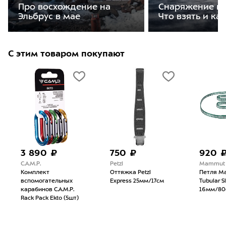
Про восхождение на
Снаряжение на
Эльбрус в мае
Что взять и ка
С этим товаром покупают
3 890 ₽
750 ₽
920 
C.A.M.P.
Petzl
Mammut
Комплект
Оттяжка Petzl
Петля M
вспомогательных
Express 25мм/17см
Tubular S
карабинов C.A.M.P.
16мм/80
Rack Pack Ekto (5шт)