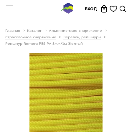
ВХОД
0
Главная
Каталог
Альпинистское снаряжение
Страховочное снаряжение
Веревки, репшнуры
Репшнур Remera PES РА 5мм/1м Желтый