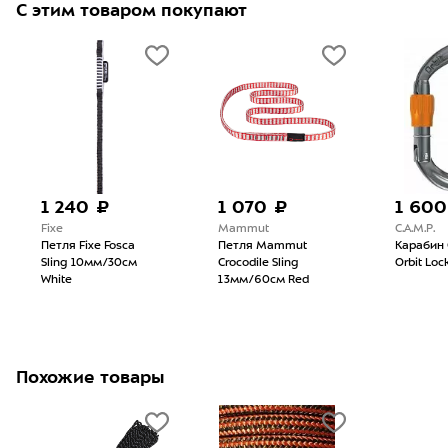
С этим товаром покупают
1 240 ₽
1 070 ₽
1 600
Fixe
Mammut
C.A.M.P.
Петля Fixe Fosca
Петля Mammut
Карабин C
Sling 10мм/30см
Crocodile Sling
Orbit Loc
White
13мм/60см Red
Похожие товары