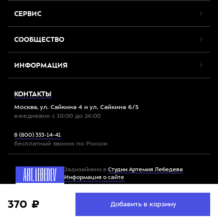
СЕРВИС
СООБЩЕСТВО
ИНФОРМАЦИЯ
КОНТАКТЫ
Москва, ул. Сайкина 4 и ул. Сайкина 6/5
ежедневно с 10:00 до 24:00
8 (800) 333-14-41
бесплатный звонок по России
Задизайнено в
Студии Артемия Лебедева
Информация о сайте
Мы используем файлы cookie. Продолжив работу с
370 ₽
Принять
Добавить в корзину
Все права защищены. 2012-2026 © Спорт-Марафон
сайтом, вы соглашаетесь с
условиями использования
файлов cookie