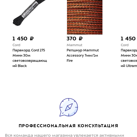
1 450 ₽
370 ₽
1 450
Cord
Mammut
Cord
Паракорд Cord 275
Репшнур Mammut
Паракорд
Мини 30м
Accessory 7мм/1м
Мини 30
световозвращающ
Fire
светово
ий Black
ий Ultram
ПРОФЕССИОНАЛЬНАЯ КОНСУЛЬТАЦИЯ
Вся команда нашего магазина увлекается активными