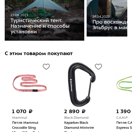
23.06.2023
14.04.2023
Туристический тент.
Про восхожден
Назначение и способы
Эльбрус в мае
установки
С этим товаром покупают
1 070 ₽
2 890 ₽
1 390
Mammut
Black Diamond
C.A.M.P.
Петля Mammut
Карабин Black
Петля C.A
Crocodile Sling
Diamond Miniwire
Express S