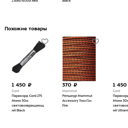
13мм/60см Red
Black
Похожие товары
1 450 ₽
370 ₽
1 450
Cord
Mammut
Cord
Паракорд Cord 275
Репшнур Mammut
Паракорд
Мини 30м
Accessory 7мм/1м
Мини 30
световозвращающ
Fire
светово
ий Black
ий Ultram