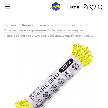
ВХОД
0
Главная
Каталог
Альпинистское снаряжение
Страховочное снаряжение
Веревки, репшнуры
Паракорд Cord 550 10м световозвращающий Neon yellow