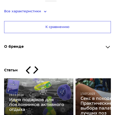
Все характеристики
К сравнению
О бренде
Статьи
13.07.2023
19.12.2024
Секс в походе.
Идеи подарков для
Практические с
поклонников активного
выбора палатк
отдыха
лучших поз