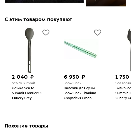
С этим товаром покупают
2 040 ₽
6 930 ₽
1 730
Sea to Summit
Snow Peak
Sea to S
Ложка Sea to
Палочки для суши
Вилка-ло
Summit Frontier UL
Snow Peak Titanium
Summit Fr
Cutlery Grey
Chopsticks Green
Cutlery G
Похожие товары