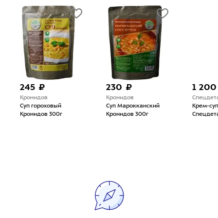
245 ₽
230 ₽
1 200
Кронидов
Кронидов
Спецдет
Суп гороховый
Суп Марокканский
Крем-суп
Кронидов 300г
Кронидов 300г
Спецдета