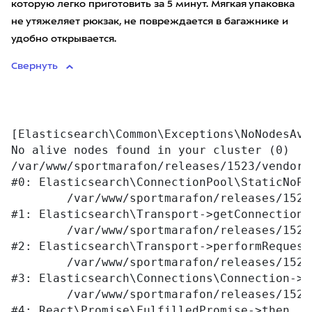
которую легко приготовить за 5 минут. Мягкая упаковка
не утяжеляет рюкзак, не повреждается в багажнике и
удобно открывается.
Свернуть
[Elasticsearch\Common\Exceptions\NoNodesAva
No alive nodes found in your cluster (0)

/var/www/sportmarafon/releases/1523/vendor/
#0: Elasticsearch\ConnectionPool\StaticNoPi
	/var/www/sportmarafon/releases/1523/vendor/elasticsearch/elasticsearch/src/Elasticsearch/Transport.php:76

#1: Elasticsearch\Transport->getConnection

	/var/www/sportmarafon/releases/1523/vendor/elasticsearch/elasticsearch/src/Elasticsearch/Transport.php:94

#2: Elasticsearch\Transport->performRequest

	/var/www/sportmarafon/releases/1523/vendor/elasticsearch/elasticsearch/src/Elasticsearch/Connections/Connection.php:242

#3: Elasticsearch\Connections\Connection->E
	/var/www/sportmarafon/releases/1523/vendor/react/promise/src/FulfilledPromise.php:28

#4: React\Promise\FulfilledPromise->then
