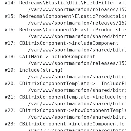
#14: Redreams\Elastic\Util\FieldFilter->filt
	/var/www/sportmarafon/releases/1523/local/components/redreams/elastic.products.list/class.php:107

#15: Redreams\Component\ElasticProductsList
	/var/www/sportmarafon/releases/1523/local/components/redreams/elastic.products.list/class.php:69

#16: Redreams\Component\ElasticProductsList
	/var/www/sportmarafon/shared/bitrix/modules/main/classes/general/component.php:656

#17: CBitrixComponent->includeComponent

	/var/www/sportmarafon/shared/bitrix/modules/main/classes/general/main.php:1041

#18: CAllMain->IncludeComponent

	/var/www/sportmarafon/releases/1523/local/templates/main/components/bitrix/catalog/.default/element.php:309

#19: include(string)

	/var/www/sportmarafon/shared/bitrix/modules/main/classes/general/component_template.php:789

#20: CBitrixComponentTemplate->__IncludePHPT
	/var/www/sportmarafon/shared/bitrix/modules/main/classes/general/component_template.php:884

#21: CBitrixComponentTemplate->IncludeTempla
	/var/www/sportmarafon/shared/bitrix/modules/main/classes/general/component.php:764

#22: CBitrixComponent->showComponentTemplate
	/var/www/sportmarafon/shared/bitrix/modules/main/classes/general/component.php:712

#23: CBitrixComponent->includeComponentTempl
	/var/www/sportmarafon/shared/bitrix/components/bitrix/catalog/component.php:171
