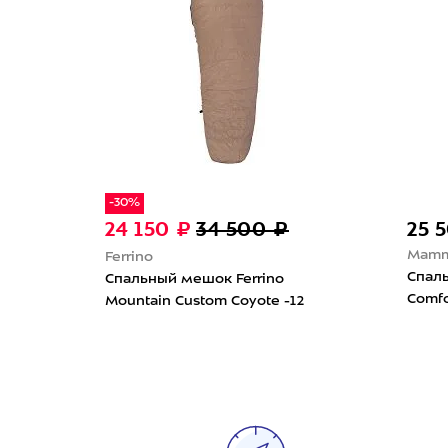
-30%
24 150 ₽
34 500 ₽
25 
Mamm
Ferrino
Спал
Спальный мешок Ferrino
lar
Comfo
Mountain Custom Coyote -12