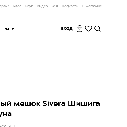
ервис
Блог
Клуб
Видео
Fest
Подкасты
О магазине
ВХОД
Ы
SALE
0
ый мешок Sivera Шишига
уна
60551-1