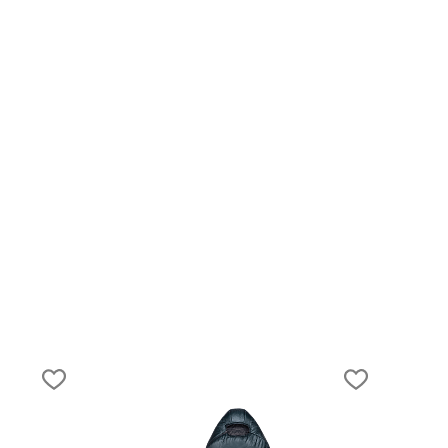
20.04.2026
 на
Сердце Кавказа: маршруты походов в
Безенги, Уштулу и Сугане