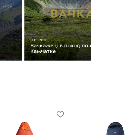
11.05.2026
Вачкажец: в поход по горному массиву
Камчатке