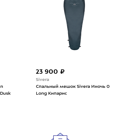
23 900 ₽
50
Sivera
Mam
in
Cпальный мешок Sivera Иночь 0
Спа
 Dusk
Long Кипарис
Comf