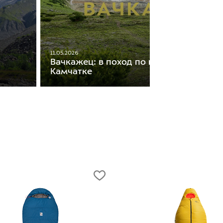
11.05.2026
Вачкажец: в поход по горному массиву
Камчатке