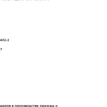
 ш
402-2
87
х
лидеров в производстве одежды и