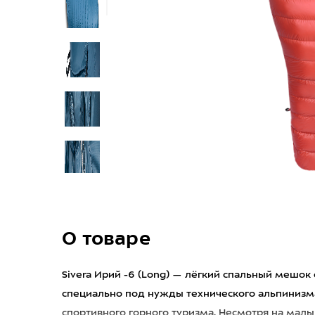
О товаре
Sivera Ирий -6 (Long) — лёгкий спальный мешо
специально под нужды технического альпинизма
спортивного горного туризма. Несмотря на малы