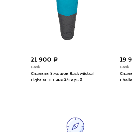
21 900 ₽
19 
Bask
Bask
Спальный мешок Bask Mistral
Спал
 Goblin
Light XL 0 Синий/Серый
Chall