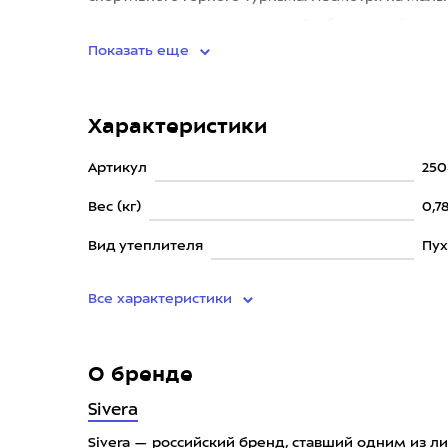
использованием технологии S-образных тёплых
Показать еще
Характеристики
Артикул
250
Вес (кг)
0,7
Вид утеплителя
Пу
Все характеристики
О бренде
Sivera
Sivera — российский бренд, ставший одним из 