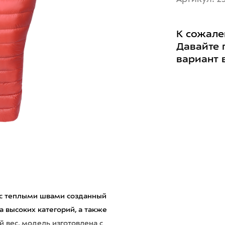
К сожале
Давайте 
вариант 
к с теплыми швами созданный
 высоких категорий, а также
й вес, модель изготовлена с