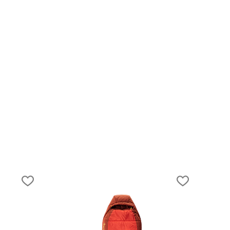
20.04.2026
 на
Сердце Кавказа: маршруты походов в
Безенги, Уштулу и Сугане