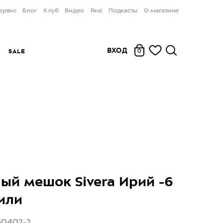
ервис
Блог
Клуб
Видео
Fest
Подкасты
О магазине
ВХОД
Ы
SALE
0
ый мешок Sivera Ирий -6
или
50402-2