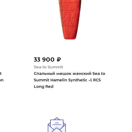
33 900 ₽
40
Sea to Summit
Sive
t
Спальный мешок женский Sea to
Спа
on
Summit Hamelin Synthetic -1 RCS
Lon
Long Red