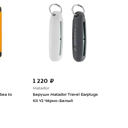
700 ₽
3 100 ₽
ear
SMGear
прессионный гермомешок
Компрессионный герм
ear Таффета 20л Жёлтый
SMGear Таффета 3л Жел