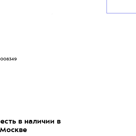
рая предотвращает пробивание пуха
-008349
х
есть в наличии в
 Москве