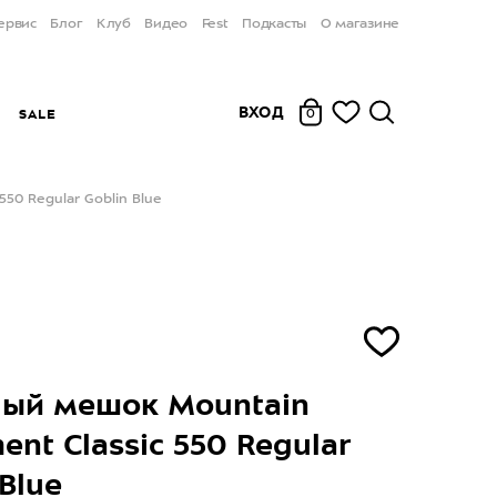
ервис
Блог
Клуб
Видео
Fest
Подкасты
О магазине
ВХОД
Ы
SALE
0
50 Regular Goblin Blue
ный мешок Mountain
ent Classic 550 Regular
Blue