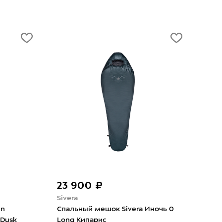
-20%
0 ₽
13 512 ₽
16 890 ₽
Alexika
 мешок Sivera Иночь 0
Спальный мешок Alexika Icel
арис
-6 Olive