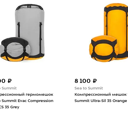
1 220 ₽
3 
Matador
SMG
ea to
Беруши Matador Travel Earplugs
Ком
Kit V2 Чёрно-Белый
SMG