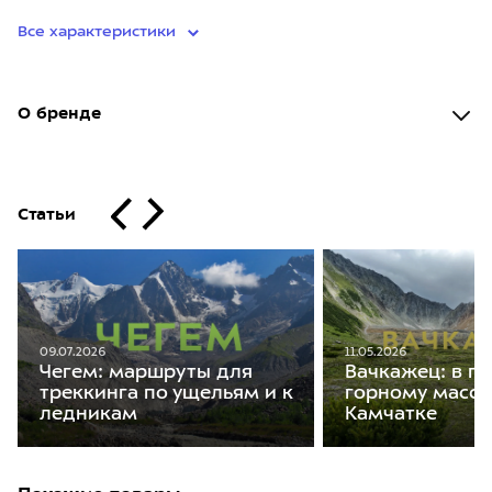
Все характеристики
О бренде
Статьи
09.07.2026
11.05.2026
Чегем: маршруты для
Вачкажец: в п
треккинга по ущельям и к
горному масси
ледникам
Камчатке