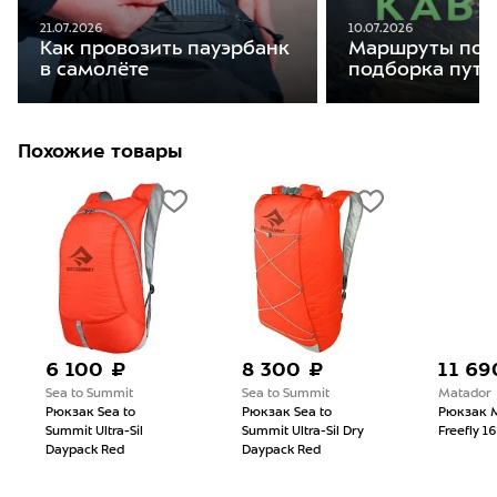
21.07.2026
10.07.2026
Как провозить пауэрбанк
Маршруты по К
в самолёте
подборка путе
Похожие товары
6 100 ₽
8 300 ₽
11 69
Sea to Summit
Sea to Summit
Matador
Рюкзак Sea to
Рюкзак Sea to
Рюкзак 
Summit Ultra-Sil
Summit Ultra-Sil Dry
Freefly 1
Daypack Red
Daypack Red