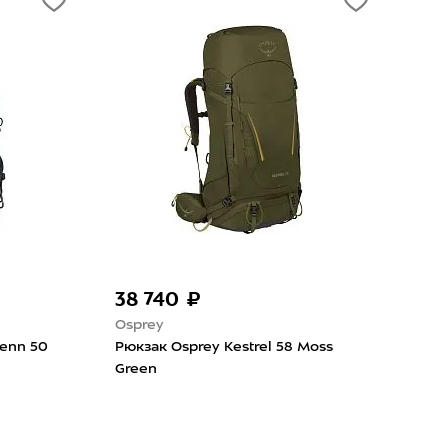
38 740 ₽
24
Osprey
Osp
enn 50
Рюкзак Osprey Kestrel 58 Moss
Рюк
Green
26 B