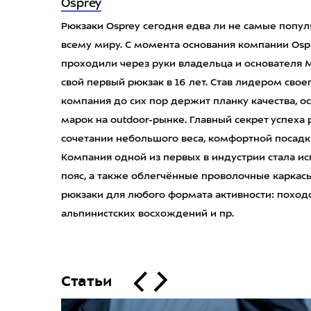
Osprey
Рюкзаки Osprey сегодня едва ли не самые попу
всему миру. С момента основания компании Ospre
проходили через руки владельца и основателя 
свой первый рюкзак в 16 лет. Став лидером своег
компания до сих пор держит планку качества, о
марок на outdoor-рынке. Главный секрет успеха
сочетании небольшого веса, комфортной посадк
Компания одной из первых в индустрии стала 
пояс, а также облегчённые проволочные каркасы
рюкзаки для любого формата активности: походо
альпинистcких восхождений и пр.
Статьи