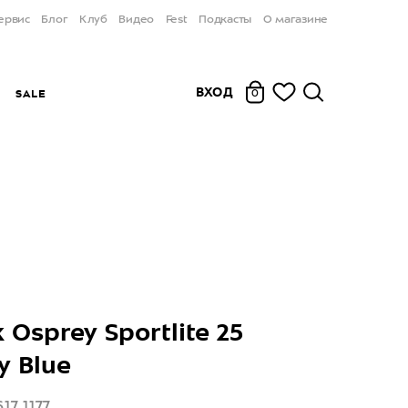
ервис
Блог
Клуб
Видео
Fest
Подкасты
О магазине
ВХОД
Ы
SALE
0
 Osprey Sportlite 25
y Blue
17.1177