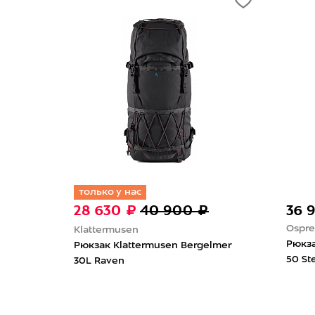
только у нас
28 630 ₽
40 900 ₽
36 
Ospre
Klattermusen
Рюкза
5+10
Рюкзак Klattermusen Bergelmer
50 St
30L Raven