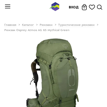
ВХОД
0
Главная
Каталог
Рюкзаки
Туристические рюкзаки
Рюкзак Osprey Atmos AG 65 Mythical Green