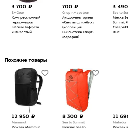
3 700 ₽
700 ₽
3 490
SMGear
Спорт-Марафон
Sea to S
Компрессионный
Аутдор-викторина
Миска Se
гермомешок
«Сам ты шлямбур!»
Summit Fr
SMGear Таффета
(коллекция
Collapsib
20л Жёлтый
Библиотеки Спорт-
Blue
Марафон)
Похожие товары
12 950 ₽
8 300 ₽
11 69
Mammut
Sea to Summit
Matador
Рюкзак Mammut
Рюкзак Sea to
Рюкзак 