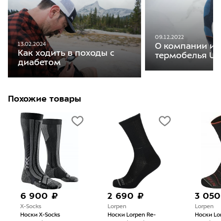
09.12.2022
13.02.2024
О компании и 
Как ходить в походы с
термобелья U
диабетом
Похожие товары
6 900 ₽
2 690 ₽
3 050
X-Socks
Lorpen
Lorpen
Носки X-Socks
Носки Lorpen Re-
Носки Lo