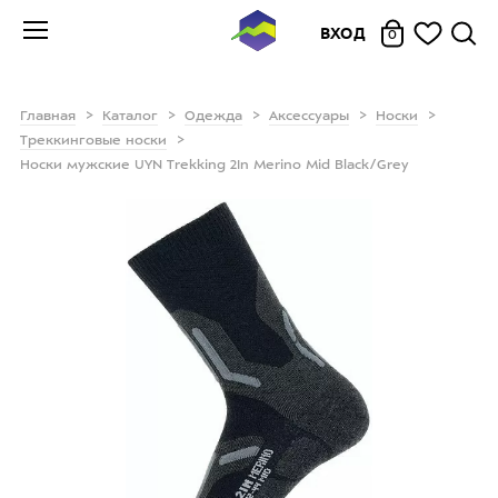
ВХОД
0
Главная
Каталог
Одежда
Аксессуары
Носки
Треккинговые носки
Носки мужские UYN Trekking 2In Merino Mid Black/Grey