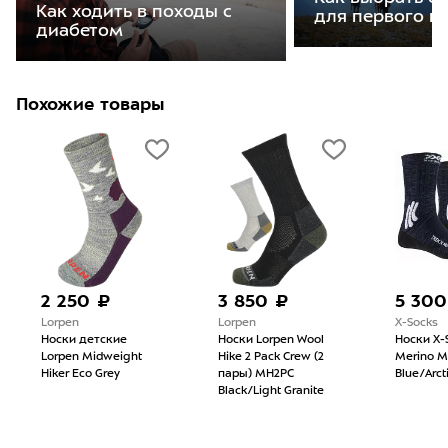
Как ходить в походы с
для первого п
диабетом
Похожие товары
2 250 ₽
3 850 ₽
5 300
Lorpen
Lorpen
X-Socks
Носки детские
Носки Lorpen Wool
Носки X-S
Lorpen Midweight
Hike 2 Pack Crew (2
Merino M
Hiker Eco Grey
пары) MH2PC
Blue/Arct
Black/Light Granite