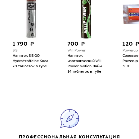
1 790 ₽
700 ₽
120 
SIS
Will Power
Powerup
Напиток SIS GO
Напиток
Солевые
Hydro+caffeine Кола
изотонический Will
Powerup 
20 таблеток в тубе
Power Motion Лайм
3шт
14 таблеток в тубе
ПРОФЕССИОНАЛЬНАЯ КОНСУЛЬТАЦИЯ