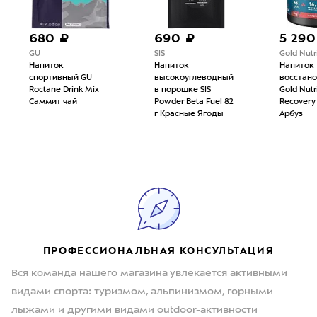
680 ₽
690 ₽
5 290
GU
SIS
Gold Nutr
Напиток
Напиток
Напиток
спортивный GU
высокоуглеводный
восстан
Roctane Drink Mix
в порошке SIS
Gold Nutr
Саммит чай
Powder Beta Fuel 82
Recovery
г Красные Ягоды
Арбуз
ПРОФЕССИОНАЛЬНАЯ КОНСУЛЬТАЦИЯ
Вся команда нашего магазина увлекается активными
видами спорта: туризмом, альпинизмом, горными
лыжами и другими видами outdoor-активности