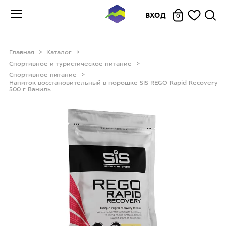
ВХОД
0
Главная
Каталог
Спортивное и туристическое питание
Спортивное питание
Напиток восстановительный в порошке SIS REGO Rapid Recovery
500 г Ваниль