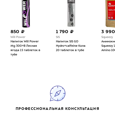
850 ₽
1 790 ₽
3 990
Will Power
SIS
Squeezy
Напиток Will Power
Напиток SIS GO
Аминоки
Mg 300+B Лесная
Hydro+caffeine Кола
Squeezy 
ягода 15 таблеток в
20 таблеток в тубе
Amino 1
тубе
ПРОФЕССИОНАЛЬНАЯ КОНСУЛЬТАЦИЯ