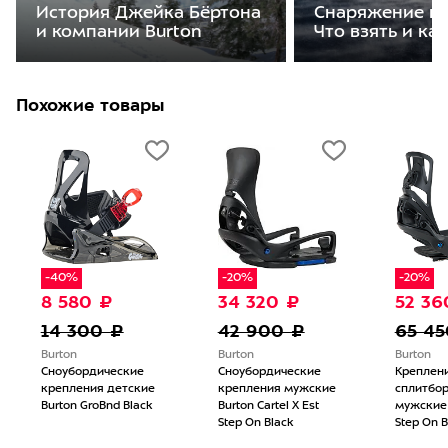
История Джейка Бёртона
Снаряжение на
и компании Burton
Что взять и ка
Похожие товары
-40%
-20%
-20%
8 580 ₽
34 320 ₽
52 36
14 300 ₽
42 900 ₽
65 45
Burton
Burton
Burton
Сноубордические
Сноубордические
Креплен
крепления детские
крепления мужские
сплитбо
Burton GroBnd Black
Burton Cartel X Est
мужские B
Step On Black
Step On B