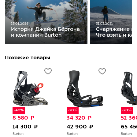
13.01.2026
31.03.2021
История Джейка Бёртона
Снаряжение на
и компании Burton
Что взять и ка
Похожие товары
-40%
-20%
-20%
8 580 ₽
34 320 ₽
52 36
14 300 ₽
42 900 ₽
65 45
Burton
Burton
Burton