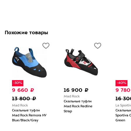
Похожие товары
-30%
-40%
9 660 ₽
16 900 ₽
9 780
Mad Rock
13 800 ₽
16 30
Скальные туфли
Mad Rock
La Sporti
Mad Rock Redline
Скальные туфли
Скальные
Strap
Mad Rock Remora HV
Sportiva 
Blue/Black/Gray
Green