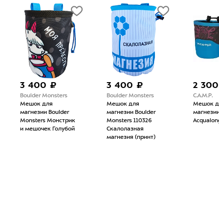
3 400 ₽
3 400 ₽
2 300
Boulder Monsters
Boulder Monsters
C.A.M.P.
Мешок для
Мешок для
Мешок д
магнезии Boulder
магнезии Boulder
магнезии 
Monsters Монстрик
Monsters 110326
Acqualon
и мешочек Голубой
Скалолазная
магнезия (принт)