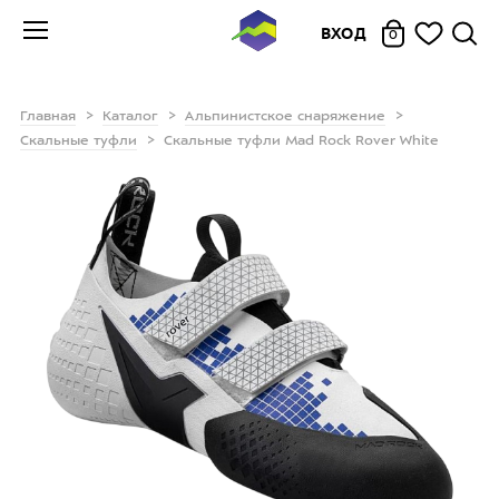
ВХОД
0
Главная
Каталог
Альпинистское снаряжение
Скальные туфли
Скальные туфли Mad Rock Rover White