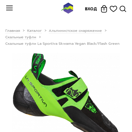
ВХОД
0
Главная
Каталог
Альпинистское снаряжение
Скальные туфли
Скальные туфли La Sportiva Skwama Vegan Black/Flash Green