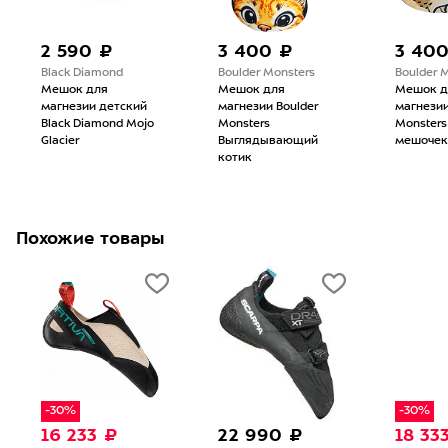
2 590 ₽
3 400 ₽
3 40
Black Diamond
Boulder Monsters
Boulder 
Мешок для
Мешок для
Мешок д
магнезии детский
магнезии Boulder
магнезии
Black Diamond Mojo
Monsters
Monsters
Glacier
Выглядывающий
мешочек
котик
Похожие товары
-30%
-30%
16 233 ₽
22 990 ₽
18 33