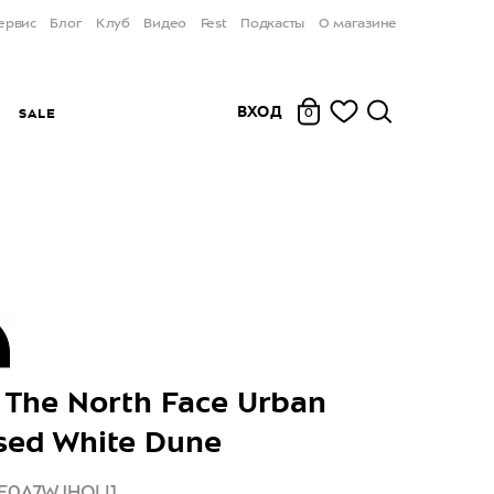
ервис
Блог
Клуб
Видео
Fest
Подкасты
О магазине
ВХОД
Ы
SALE
0
The North Face Urban
ed White Dune
F0A7WJHQLI1