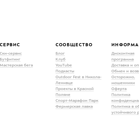
СЕРВИС
СООБЩЕСТВО
ИНФОРМА
Ски-сервис
Блог
Дисконтная
Бутфитинг
Клуб
программа
Мастерская бега
YouTube
Доставка и о
Подкасты
Обмен и возв
Outdoor Fest в Никола-
Осторожно,
Ленивце
мошенники
Проекты в Красной
Оферта
Поляне
Политика
Спорт-Марафон Парк
конфиденциа
Фермерская лавка
Политика в о
устойчивого 