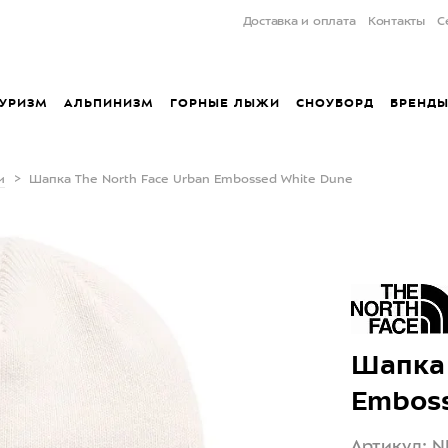
Доставка и оплата
Контакты
С
УРИЗМ
АЛЬПИНИЗМ
ГОРНЫЕ ЛЫЖИ
СНОУБОРД
БРЕНД
и
Шапка The North Face Urban Embossed White Dune
Шапка 
Emboss
Артикул: N