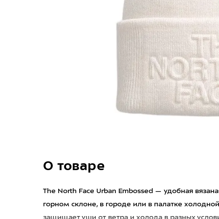
О товаре
The North Face Urban Embossed — удобная вязана
горном склоне, в городе или в палатке холодно
защищает уши от ветра и холода в разных услови