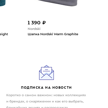
1 390 ₽
1 
Nordski
Bas
eight
Шапка Nordski Warm Graphite
Шап
ПОДПИСКА НА НОВОСТИ
Коротко о самом важном: новых коллекциях
и брендах, о снаряжении и как его выбрать,
ближайших акциях и распродажах