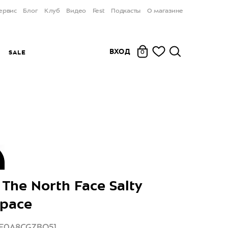
ервис
Блог
Клуб
Видео
Fest
Подкасты
О магазине
ВХОД
Ы
SALE
0
The North Face Salty
Space
NF0A8CGZBQ51