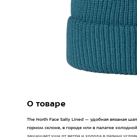
О товаре
The North Face Salty Lined — удобная вязаная ша
горном склоне, в городе или в палатке холодно
защищает уши от ветра и холода в разных услови