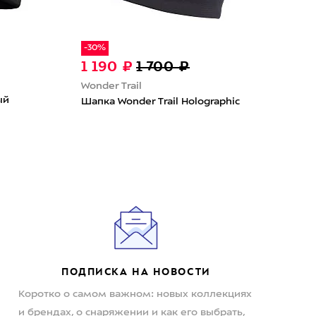
-30%
-50
1 190 ₽
1 700 ₽
7 
Wonder Trail
Par
ый
Шапка Wonder Trail Holographic
Шап
Moo
ПОДПИСКА НА НОВОСТИ
Коротко о самом важном: новых коллекциях
и брендах, о снаряжении и как его выбрать,