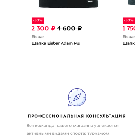
-50%
-50%
2 300 ₽
4 600 ₽
1 7
Eisbar
Eisbar
ey
Шапка Eisbar Adam Mu
Шапка
ПРОФЕССИОНАЛЬНАЯ КОНСУЛЬТАЦИЯ
Вся команда нашего магазина увлекается
активными видами спорта: туризмом,