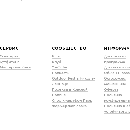
СЕРВИС
СООБЩЕСТВО
ИНФОРМА
Ски-сервис
Блог
Дисконтная
Бутфитинг
Клуб
программа
Мастерская бега
YouTube
Доставка и о
Подкасты
Обмен и возв
Outdoor Fest в Никола-
Осторожно,
Ленивце
мошенники
Проекты в Красной
Оферта
Поляне
Политика
Спорт-Марафон Парк
конфиденциа
Фермерская лавка
Политика в о
устойчивого 