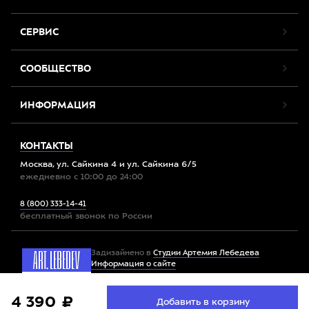
СЕРВИС
СООБЩЕСТВО
ИНФОРМАЦИЯ
КОНТАКТЫ
Москва, ул. Сайкина 4 и ул. Сайкина 6/5
ежедневно с 10:00 до 24:00
8 (800) 333-14-41
бесплатный звонок по России
Задизайнено в
Студии Артемия Лебедева
Информация о сайте
Мы используем файлы cookie. Продолжив работу с
4 390 ₽
Принять
Добавить в корзину
Все права защищены. 2012-2026 © Спорт-Марафон
сайтом, вы соглашаетесь с
условиями использования