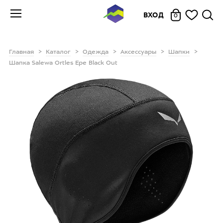
ВХОД
0
Главная
Каталог
Одежда
Аксессуары
Шапки
Шапка Salewa Ortles Epe Black Out