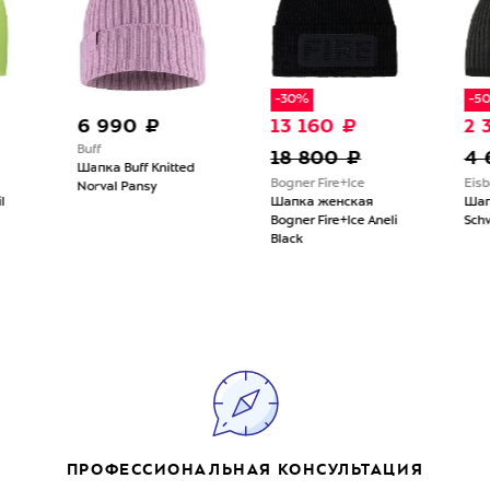
-30%
-50%
6 990 ₽
13 160 ₽
2 300
Buff
18 800 ₽
4 60
Шапка Buff Knitted
Bogner Fire+Ice
Eisbar
Norval Pansy
Шапка женская
Шапка Ei
Bogner Fire+Ice Aneli
Schwarz/
Black
ПРОФЕССИОНАЛЬНАЯ КОНСУЛЬТАЦИЯ