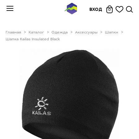
ВХОД
0
Главная
Каталог
Одежда
Аксессуары
Шапки
Шапка Kailas Insulated Black