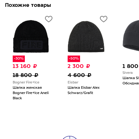
Похожие товары
-30%
-50%
13 160 ₽
2 300 ₽
1 800
Sivera
18 800 ₽
4 600 ₽
Шапка Si
Bogner Fire+Ice
Eisbar
Обсидиа
Шапка женская
Шапка Eisbar Alex
Bogner Fire+Ice Aneli
Schwarz/Grafit
Black