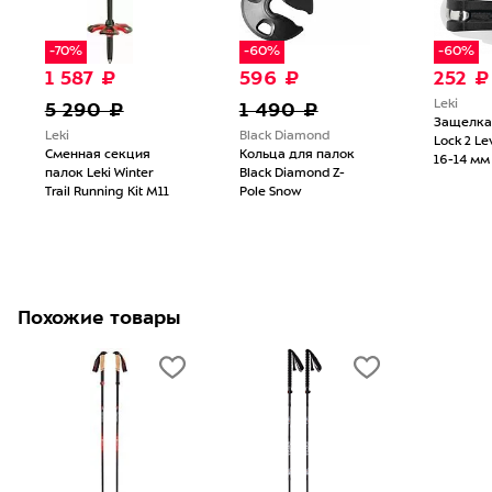
-70%
-60%
-60%
1 587 ₽
596 ₽
252 ₽
5 290 ₽
1 490 ₽
Leki
Защелка 
Leki
Black Diamond
Lock 2 Le
Сменная секция
Кольца для палок
16-14 мм 
палок Leki Winter
Black Diamond Z-
Trail Running Kit M11
Pole Snow
Похожие товары