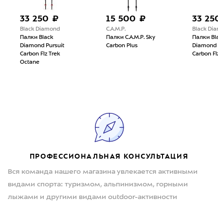
33 250 ₽
15 500 ₽
33 25
Black Diamond
C.A.M.P.
Black Di
Палки Black
Палки C.A.M.P. Sky
Палки Bl
Diamond Pursuit
Carbon Plus
Diamond 
Carbon Flz Trek
Carbon Fl
Octane
ПРОФЕССИОНАЛЬНАЯ КОНСУЛЬТАЦИЯ
Вся команда нашего магазина увлекается активными
видами спорта: туризмом, альпинизмом, горными
лыжами и другими видами outdoor-активности